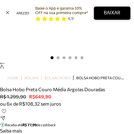
Baixe o App e garanta 10% 
BAIXAR
OFF na sua primeira compra* 
4,9
Arezzo
Favoritos
categorias sugeridas
Buscar produtos
Bota
Papete
Scarpin
Mocassim
Bolsa
B
OLSA HOBO PRETA COURO MÉDIA ARGOLAS DOURADAS
HOME
BOLSAS
BOLSAS HOBO
Sapatilha
Bolsa Hobo Preta Couro Média Argolas Douradas
Tamanco
R$ 1.299,90
R$649,90
Tênis
ou 6x de R$108,32 sem juros
Mule
Rasteira
Precisa de ajuda?
Tire dúvidas sobre pedidos, devoluções e mais.
Receba até
R$ 77,99
de cashback
Saiba mais