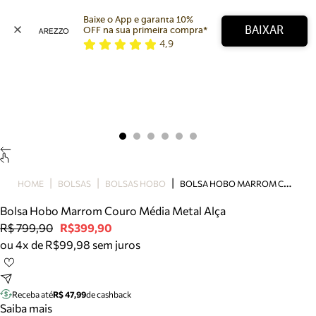
Baixe o App e garanta 10% 
BAIXAR
OFF na sua primeira compra* 
4,9
Arezzo
Favoritos
categorias sugeridas
Buscar produtos
Bota
Papete
Scarpin
Mocassim
Bolsa
B
OLSA HOBO MARROM COURO MÉDIA METAL ALÇA
HOME
BOLSAS
BOLSAS HOBO
Sapatilha
Bolsa Hobo Marrom Couro Média Metal Alça
Tamanco
R$ 799,90
R$399,90
Tênis
ou 4x de R$99,98 sem juros
Mule
Rasteira
Precisa de ajuda?
Tire dúvidas sobre pedidos, devoluções e mais.
Receba até
R$ 47,99
de cashback
Saiba mais