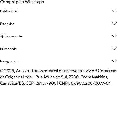
Compre pelo Whatsapp
Institucional
Sobre A Marca
Franquias
Cashback
Trabalhe Conosco
Multimarcas
Ajuda e suporte
Venda Corporativa
Plano de Negócio
Sustentabilidade
Seja Franqueado
Central de Atendimento
Privacidade
Mapa do Site
Cadastro
Benefícios
Entrega
Termos de Uso
Navegue por
Inverno
Meus Pedidos
Politica e Privacidade
Mundo Arezzo
Trocas e Devoluções
Sapatos
©
2026
, Arezzo. Todos os direitos reservados.
ZZAB Comércio
Cartão Presente
Bolsas
de Calçados Ltda. | Rua África do Sul, 2280. Padre Mathias,
Localizador de lojas
Scarpins
Cariacica/ES. CEP: 29157-900 | CNPJ: 07.900.208/0077-04
Sapatilhas
Mocassins
Tênis
Sandálias
Mules