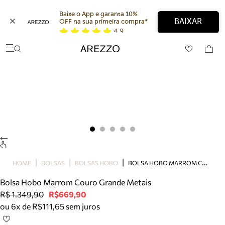
Baixe o App e garanta 10% 
BAIXAR
OFF na sua primeira compra* 
4,9
Arezzo
Favoritos
categorias sugeridas
Buscar produtos
Bota
Papete
Scarpin
Mocassim
Bolsa
Sapatilha
Tamanco
B
OLSA HOBO MARROM COURO GRANDE METAIS
Tênis
HOME
BOLSAS
BOLSAS HOBO
Mule
Bolsa Hobo Marrom Couro Grande Metais
Rasteira
R$ 1.349,90
R$669,90
Precisa de ajuda?
ou 6x de R$111,65 sem juros
Tire dúvidas sobre pedidos, devoluções e mais.