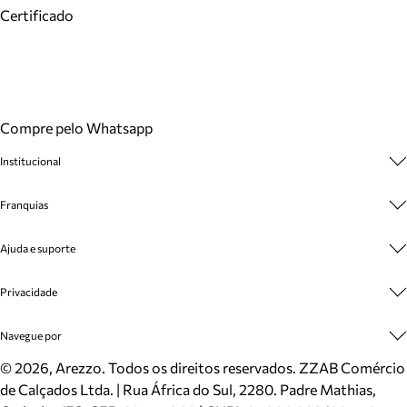
Certificado
Compre pelo Whatsapp
Institucional
Sobre A Marca
Franquias
Cashback
Trabalhe Conosco
Multimarcas
Ajuda e suporte
Venda Corporativa
Plano de Negócio
Sustentabilidade
Seja Franqueado
Central de Atendimento
Privacidade
Mapa do Site
Cadastro
Benefícios
Entrega
Termos de Uso
Navegue por
Inverno
Meus Pedidos
Politica e Privacidade
Mundo Arezzo
Trocas e Devoluções
Sapatos
©
2026
, Arezzo. Todos os direitos reservados.
ZZAB Comércio
Cartão Presente
Bolsas
de Calçados Ltda. | Rua África do Sul, 2280. Padre Mathias,