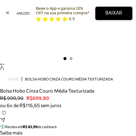
Baixe o App e garanta 10% 
BAIXAR
OFF na sua primeira compra* 
4,9
Arezzo
Favoritos
categorias sugeridas
Buscar produtos
Bota
Papete
Scarpin
Mocassim
Bolsa
HOME
BOLSA HOBO CINZA COURO MÉDIA TEXTURIZADA
Sapatilha
Bolsa Hobo Cinza Couro Média Texturizada
Tamanco
R$ 999,90
R$699,90
Tênis
ou 6x de R$116,65 sem juros
Mule
Rasteira
Precisa de ajuda?
Tire dúvidas sobre pedidos, devoluções e mais.
Receba até
R$ 83,99
de cashback
Saiba mais