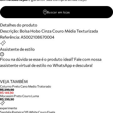
Buscar em lojas
Detalhes do produto
Descrição:
Bolsa Hobo Cinza Couro Média Texturizada
Referência:
A5002108670004
Assistente de estilo
Ficou na dúvida se esse é o produto ideal? Fale com nossa
assistente virtual de estilo no WhatsApp e descubra!
VEJA TAMBÉM
Coturno Preto Cano Medio Tratorado
R$ 299,90
R$ 149,90
Mocassim Preto Couro Luma
R$ 299,90
experimente
Sandalia Rasteira Off-White Couro Fivela