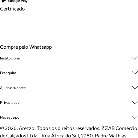
Certificado
Compre pelo Whatsapp
Institucional
Sobre A Marca
Franquias
Cashback
Trabalhe Conosco
Multimarcas
Ajuda e suporte
Venda Corporativa
Plano de Negócio
Sustentabilidade
Seja Franqueado
Central de Atendimento
Privacidade
Mapa do Site
Cadastro
Benefícios
Entrega
Termos de Uso
Navegue por
Inverno
Meus Pedidos
Politica e Privacidade
Mundo Arezzo
Trocas e Devoluções
Sapatos
©
2026
, Arezzo. Todos os direitos reservados.
ZZAB Comércio
Cartão Presente
Bolsas
de Calçados Ltda. | Rua África do Sul, 2280. Padre Mathias,