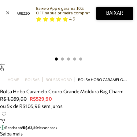
Baixe o App e garanta 10% 
BAIXAR
OFF na sua primeira compra* 
4,9
Arezzo
Favoritos
categorias sugeridas
Buscar produtos
Bota
Papete
Scarpin
Mocassim
Bolsa
B
OLSA HOBO CARAMELO COURO GRANDE MOLDURA BAG CHARM
HOME
BOLSAS
BOLSAS HOBO
Sapatilha
Bolsa Hobo Caramelo Couro Grande Moldura Bag Charm
Tamanco
R$ 1.059,90
R$529,90
Tênis
ou 5x de R$105,98 sem juros
Mule
Rasteira
Precisa de ajuda?
Tire dúvidas sobre pedidos, devoluções e mais.
Receba até
R$ 63,59
de cashback
Saiba mais