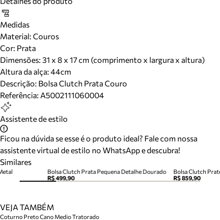
Detalhes do produto
Medidas
Material
:
Couros
Cor
:
Prata
Dimensões:
31 x 8 x 17 cm (comprimento x largura x altura)
Altura da alça:
44
cm
Descrição:
Bolsa Clutch Prata Couro
Referência:
A5002111060004
Assistente de estilo
Ficou na dúvida se esse é o produto ideal? Fale com nossa
assistente virtual de estilo no WhatsApp e descubra!
Similares
Metal
Bolsa Clutch Prata Pequena Detalhe Dourado
Bolsa Clutch Pra
R$ 499,90
R$ 859,90
VEJA TAMBÉM
Coturno Preto Cano Medio Tratorado