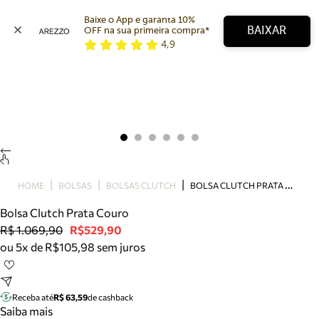
Baixe o App e garanta 10% 
BAIXAR
OFF na sua primeira compra* 
4,9
Arezzo
Favoritos
categorias sugeridas
Buscar produtos
Bota
Papete
Scarpin
Mocassim
Bolsa
B
OLSA CLUTCH PRATA COURO
HOME
BOLSAS
BOLSAS CLUTCH
Sapatilha
Bolsa Clutch Prata Couro
Tamanco
R$ 1.069,90
R$529,90
Tênis
ou 5x de R$105,98 sem juros
Mule
Rasteira
Precisa de ajuda?
Tire dúvidas sobre pedidos, devoluções e mais.
Receba até
R$ 63,59
de cashback
Saiba mais