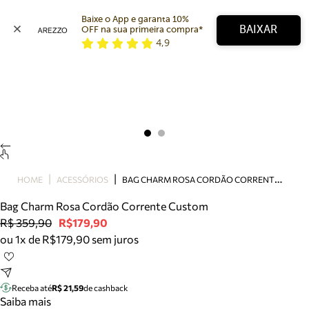
Baixe o App e garanta 10% 
BAIXAR
OFF na sua primeira compra* 
4,9
Arezzo
Favoritos
categorias sugeridas
Buscar produtos
Bota
Papete
Scarpin
Mocassim
Bolsa
B
AG CHARM ROSA CORDÃO CORRENTE CUSTOM
HOME
ACESSÓRIOS
Sapatilha
Bag Charm Rosa Cordão Corrente Custom
Tamanco
R$ 359,90
R$179,90
Tênis
ou 1x de R$179,90 sem juros
Mule
Rasteira
Precisa de ajuda?
Tire dúvidas sobre pedidos, devoluções e mais.
Receba até
R$ 21,59
de cashback
Saiba mais