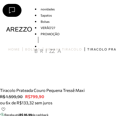
novidades
Sapatos
Bolsas
VERÃO'27
PROMOÇÃO
Arezzo
HOME
BOLSAS
BOLSAS TIRACOLO
Tiracolo Prateada Couro Pequena Tressê Maxi
R$ 1.599,90
R$799,90
ou 6x de R$133,32 sem juros
Receba até
R$ 95,99
de cashback