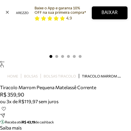
Baixe o App e garanta 10% 
BAIXAR
OFF na sua primeira compra* 
4,9
Arezzo
Favoritos
categorias sugeridas
Buscar produtos
Bota
Papete
Scarpin
Mocassim
Bolsa
T
IRACOLO MARROM PEQUENA MATELASSÊ CORRENTE
HOME
BOLSAS
BOLSAS TIRACOLO
Sapatilha
Tiracolo Marrom Pequena Matelassê Corrente
Tamanco
R$ 359,90
Tênis
ou 3x de R$119,97 sem juros
Mule
Rasteira
Precisa de ajuda?
Tire dúvidas sobre pedidos, devoluções e mais.
Receba até
R$ 43,19
de cashback
Saiba mais