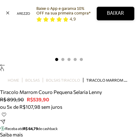
Baixe o App e garanta 10% 
BAIXAR
OFF na sua primeira compra* 
4,9
Arezzo
Favoritos
categorias sugeridas
Buscar produtos
Bota
Papete
Scarpin
Mocassim
Bolsa
T
IRACOLO MARROM COURO PEQUENA SELARIA LENNY
HOME
BOLSAS
BOLSAS TIRACOLO
Sapatilha
Tiracolo Marrom Couro Pequena Selaria Lenny
Tamanco
R$ 899,90
R$539,90
Tênis
ou 5x de R$107,98 sem juros
Mule
Rasteira
Precisa de ajuda?
Tire dúvidas sobre pedidos, devoluções e mais.
Receba até
R$ 64,79
de cashback
Saiba mais