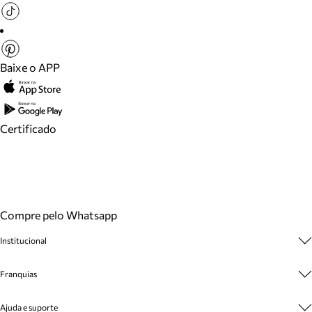
Baixe o APP
Certificado
Compre pelo Whatsapp
Institucional
Sobre A Marca
Franquias
Cashback
Trabalhe Conosco
Multimarcas
Ajuda e suporte