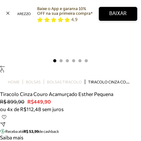
Baixe o App e garanta 10% 
BAIXAR
OFF na sua primeira compra* 
4,9
Arezzo
Favoritos
categorias sugeridas
Buscar produtos
Bota
Papete
Scarpin
Mocassim
Bolsa
T
IRACOLO CINZA COURO ACAMURÇADO ESTHER PEQUENA
HOME
BOLSAS
BOLSAS TIRACOLO
Sapatilha
Tiracolo Cinza Couro Acamurçado Esther Pequena
Tamanco
R$ 899,90
R$449,90
Tênis
ou 4x de R$112,48 sem juros
Mule
Rasteira
Precisa de ajuda?
Tire dúvidas sobre pedidos, devoluções e mais.
Receba até
R$ 53,99
de cashback
Saiba mais