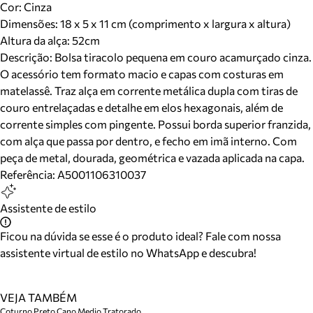
Cor
:
Cinza
Dimensões:
18 x 5 x 11 cm (comprimento x largura x altura)
Altura da alça:
52
cm
Descrição:
Bolsa tiracolo pequena em couro acamurçado cinza.
O acessório tem formato macio e capas com costuras em
matelassê. Traz alça em corrente metálica dupla com tiras de
couro entrelaçadas e detalhe em elos hexagonais, além de
corrente simples com pingente. Possui borda superior franzida,
com alça que passa por dentro, e fecho em imã interno. Com
peça de metal, dourada, geométrica e vazada aplicada na capa.
Referência:
A5001106310037
Assistente de estilo
Ficou na dúvida se esse é o produto ideal? Fale com nossa
assistente virtual de estilo no WhatsApp e descubra!
VEJA TAMBÉM
Coturno Preto Cano Medio Tratorado