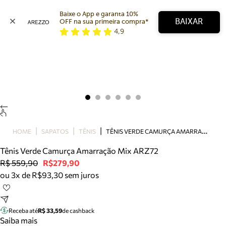
Baixe o App e garanta 10% 
BAIXAR
OFF na sua primeira compra* 
4,9
Arezzo
Favoritos
categorias sugeridas
Buscar produtos
Bota
Papete
Scarpin
Mocassim
Bolsa
T
ÊNIS VERDE CAMURÇA AMARRAÇÃO MIX ARZ72
HOME
SAPATOS
TÊNIS
Sapatilha
Tênis Verde Camurça Amarração Mix ARZ72
Tamanco
R$ 559,90
R$279,90
Tênis
ou 3x de R$93,30 sem juros
Mule
Rasteira
Precisa de ajuda?
Tire dúvidas sobre pedidos, devoluções e mais.
Receba até
R$ 33,59
de cashback
Saiba mais