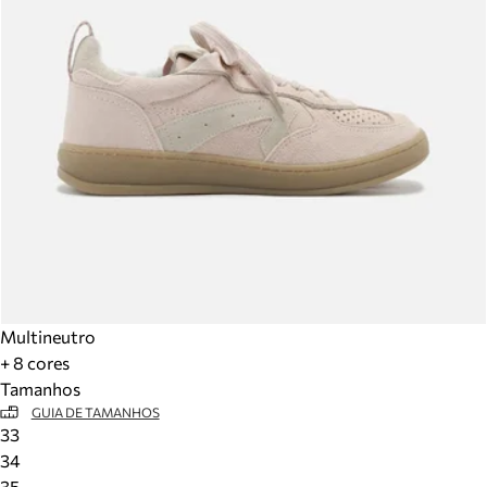
Multineutro
+ 8 cores
Tamanhos
GUIA DE TAMANHOS
33
34
35