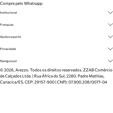
Compre pelo Whatsapp
Institucional
Sobre A Marca
Franquias
Cashback
Trabalhe Conosco
Multimarcas
Ajuda e suporte
Venda Corporativa
Plano de Negócio
Sustentabilidade
Seja Franqueado
Central de Atendimento
Privacidade
Mapa do Site
Cadastro
Benefícios
Entrega
Termos de Uso
Navegue por
Inverno
Meus Pedidos
Politica e Privacidade
Mundo Arezzo
Trocas e Devoluções
Sapatos
©
2026
, Arezzo. Todos os direitos reservados.
ZZAB Comércio
Cartão Presente
Bolsas
de Calçados Ltda. | Rua África do Sul, 2280. Padre Mathias,
Localizador de lojas
Scarpins
Cariacica/ES. CEP: 29157-900 | CNPJ: 07.900.208/0077-04
Sapatilhas
Mocassins
Tênis
Sandálias
Mules