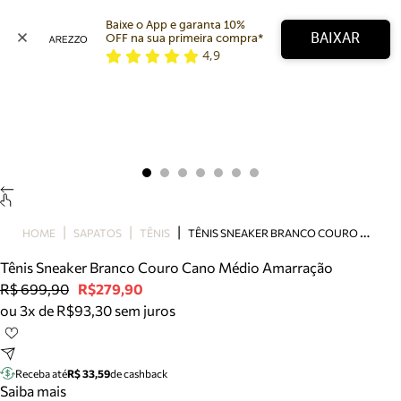
Baixe o App e garanta 10% 
BAIXAR
OFF na sua primeira compra* 
4,9
Arezzo
Favoritos
categorias sugeridas
Buscar produtos
Bota
Papete
Scarpin
Mocassim
Bolsa
T
ÊNIS SNEAKER BRANCO COURO CANO MÉDIO AMARRAÇÃO
HOME
SAPATOS
TÊNIS
Sapatilha
Tênis Sneaker Branco Couro Cano Médio Amarração
Tamanco
R$ 699,90
R$279,90
Tênis
ou 3x de R$93,30 sem juros
Mule
Rasteira
Precisa de ajuda?
Tire dúvidas sobre pedidos, devoluções e mais.
Receba até
R$ 33,59
de cashback
Saiba mais