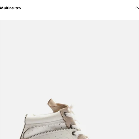
Meus pedidos
Multineutro
Acompanhe seus pedidos e solicite devoluções.