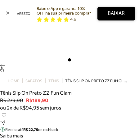
Baixe o App e garanta 10% 
BAIXAR
OFF na sua primeira compra* 
4,9
Arezzo
Favoritos
categorias sugeridas
Buscar produtos
Bota
Papete
Scarpin
Mocassim
Bolsa
T
ÊNIS SLIP ON PRETO ZZ FUN GLAM
HOME
SAPATOS
TÊNIS
Sapatilha
Tênis Slip On Preto ZZ Fun Glam
Tamanco
R$ 279,90
R$189,90
Tênis
ou 2x de R$94,95 sem juros
Mule
Rasteira
Precisa de ajuda?
Tire dúvidas sobre pedidos, devoluções e mais.
Receba até
R$ 22,79
de cashback
Saiba mais