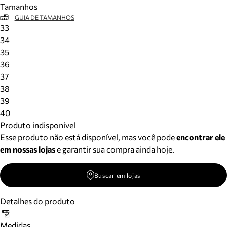
Tamanhos
Meus pedidos
GUIA DE TAMANHOS
Acompanhe seus pedidos e solicite devoluções.
33
34
35
36
37
38
39
40
Produto indisponível
Esse produto não está disponível, mas você pode
encontrar ele
em nossas lojas
e garantir sua compra ainda hoje.
Buscar em lojas
Detalhes do produto
Medidas