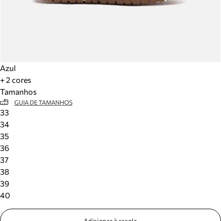
Azul
+ 2 cores
Tamanhos
GUIA DE TAMANHOS
33
34
35
36
37
38
39
40
Adicionar à sacola