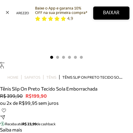
Baixe o App e garanta 10% 
BAIXAR
OFF na sua primeira compra* 
4,9
Arezzo
Favoritos
categorias sugeridas
Buscar produtos
Bota
Papete
Scarpin
Mocassim
Bolsa
T
ÊNIS SLIP ON PRETO TECIDO SOLA EMBORRACHADA
HOME
SAPATOS
TÊNIS
Sapatilha
Tênis Slip On Preto Tecido Sola Emborrachada
Tamanco
R$ 399,90
R$199,90
Tênis
ou 2x de R$99,95 sem juros
Mule
Rasteira
Precisa de ajuda?
Tire dúvidas sobre pedidos, devoluções e mais.
Receba até
R$ 23,99
de cashback
Saiba mais