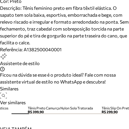
Cor
:
Preto
Descrição:
Tênis feminino preto em fibra têxtil elástica. O
sapato tem sola baixa, esportiva, emborrachada e bege, com
relevo riscado e irregular e formato arredondado na ponta. Sem
fechamento, traz cabedal com sobreposição torcida na parte
superior do pé e tira de gorgurão na parte traseira do cano, que
facilita o calce.
Referência:
A1382500040001
Assistente de estilo
Ficou na dúvida se esse é o produto ideal? Fale com nossa
assistente virtual de estilo no WhatsApp e descubra!
Similares
Ver similares
sticos
Tênis Preto Camurça Nylon Sola Tratorada
Tênis Slip On Pret
R$ 399,90
R$ 299,90
VEJA TAMBÉM