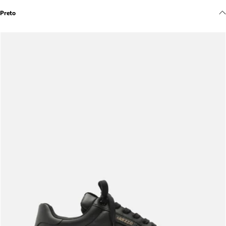
Meus pedidos
Preto
Acompanhe seus pedidos e solicite devoluções.