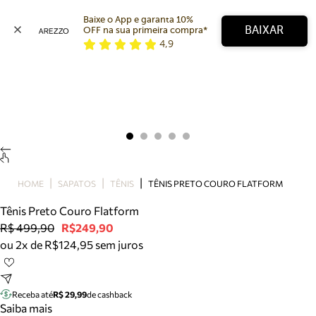
Baixe o App e garanta 10% 
BAIXAR
OFF na sua primeira compra* 
4,9
Arezzo
Favoritos
categorias sugeridas
Buscar produtos
Bota
Papete
Scarpin
Mocassim
Bolsa
HOME
SAPATOS
TÊNIS
TÊNIS PRETO COURO FLATFORM
Sapatilha
Tênis Preto Couro Flatform
Tamanco
R$ 499,90
R$249,90
Tênis
ou 2x de R$124,95 sem juros
Mule
Rasteira
Precisa de ajuda?
Tire dúvidas sobre pedidos, devoluções e mais.
Receba até
R$ 29,99
de cashback
Saiba mais