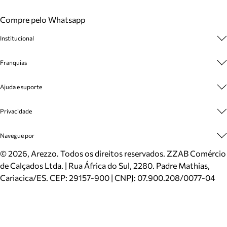
Compre pelo Whatsapp
Institucional
Sobre A Marca
Franquias
Cashback
Trabalhe Conosco
Multimarcas
Ajuda e suporte
Venda Corporativa
Plano de Negócio
Sustentabilidade
Seja Franqueado
Central de Atendimento
Privacidade
Mapa do Site
Cadastro
Benefícios
Entrega
Termos de Uso
Navegue por
Inverno
Meus Pedidos
Politica e Privacidade
Mundo Arezzo
Trocas e Devoluções
Sapatos
©
2026
, Arezzo. Todos os direitos reservados.
ZZAB Comércio
Cartão Presente
Bolsas
de Calçados Ltda. | Rua África do Sul, 2280. Padre Mathias,
Localizador de lojas
Scarpins
Cariacica/ES. CEP: 29157-900 | CNPJ: 07.900.208/0077-04
Sapatilhas
Mocassins
Tênis
Sandálias