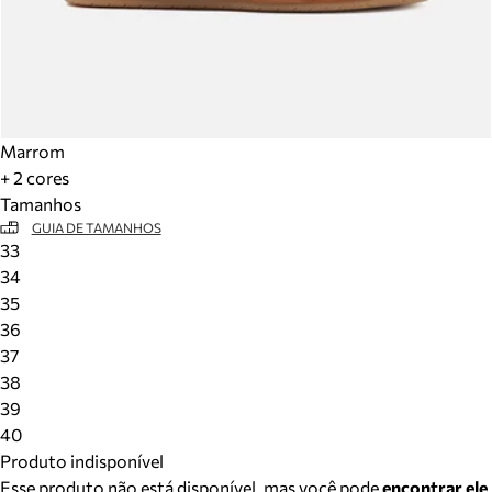
Marrom
+ 2 cores
Tamanhos
GUIA DE TAMANHOS
33
34
35
36
37
38
39
40
Produto indisponível
Esse produto não está disponível, mas você pode
encontrar ele