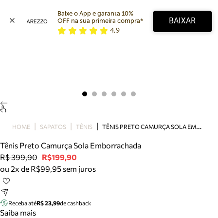
Baixe o App e garanta 10% 
BAIXAR
OFF na sua primeira compra* 
4,9
Arezzo
Favoritos
categorias sugeridas
Buscar produtos
Bota
Papete
Scarpin
Mocassim
Bolsa
T
ÊNIS PRETO CAMURÇA SOLA EMBORRACHADA
HOME
SAPATOS
TÊNIS
Sapatilha
Tênis Preto Camurça Sola Emborrachada
Tamanco
R$ 399,90
R$199,90
Tênis
ou 2x de R$99,95 sem juros
Mule
Rasteira
Precisa de ajuda?
Tire dúvidas sobre pedidos, devoluções e mais.
Receba até
R$ 23,99
de cashback
Saiba mais