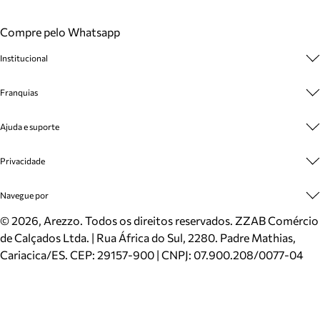
Compre pelo Whatsapp
Institucional
Sobre A Marca
Franquias
Cashback
Trabalhe Conosco
Multimarcas
Ajuda e suporte
Venda Corporativa
Plano de Negócio
Sustentabilidade
Seja Franqueado
Central de Atendimento
Privacidade
Mapa do Site
Cadastro
Benefícios
Entrega
Termos de Uso
Navegue por
Inverno
Meus Pedidos
Politica e Privacidade
Mundo Arezzo
Trocas e Devoluções
Sapatos
©
2026
, Arezzo. Todos os direitos reservados.
ZZAB Comércio
Cartão Presente
Bolsas
de Calçados Ltda. | Rua África do Sul, 2280. Padre Mathias,
Localizador de lojas
Scarpins
Cariacica/ES. CEP: 29157-900 | CNPJ: 07.900.208/0077-04
Sapatilhas
Mocassins
Tênis