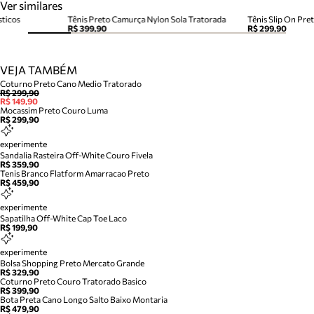
Ver similares
sticos
Tênis Preto Camurça Nylon Sola Tratorada
Tênis Slip On Pret
R$ 399,90
R$ 299,90
VEJA TAMBÉM
Coturno Preto Cano Medio Tratorado
R$ 299,90
R$ 149,90
Mocassim Preto Couro Luma
R$ 299,90
experimente
Sandalia Rasteira Off-White Couro Fivela
R$ 359,90
Tenis Branco Flatform Amarracao Preto
R$ 459,90
experimente
Sapatilha Off-White Cap Toe Laco
R$ 199,90
experimente
Bolsa Shopping Preto Mercato Grande
R$ 329,90
Coturno Preto Couro Tratorado Basico
R$ 399,90
Bota Preta Cano Longo Salto Baixo Montaria
R$ 479,90