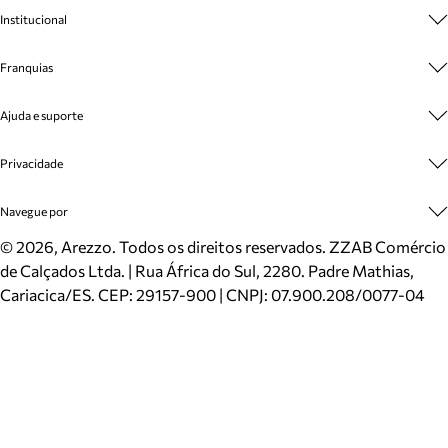
Institucional
Sobre A Marca
Franquias
Cashback
Trabalhe Conosco
Multimarcas
Ajuda e suporte
Venda Corporativa
Plano de Negócio
Sustentabilidade
Seja Franqueado
Central de Atendimento
Privacidade
Mapa do Site
Cadastro
Benefícios
Entrega
Termos de Uso
Navegue por
Inverno
Meus Pedidos
Politica e Privacidade
Mundo Arezzo
Trocas e Devoluções
Sapatos
©
2026
, Arezzo. Todos os direitos reservados.
ZZAB Comércio
Cartão Presente
Bolsas
de Calçados Ltda. | Rua África do Sul, 2280. Padre Mathias,
Localizador de lojas
Scarpins
Cariacica/ES. CEP: 29157-900 | CNPJ: 07.900.208/0077-04
Sapatilhas
Mocassins
Tênis
Sandálias
Mules
Rasteiras