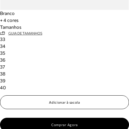
Branco
+ 4 cores
Tamanhos
GUIA DE TAMANHOS
33
34
35
36
37
38
39
40
Adicionar à sacola
Comprar Agora