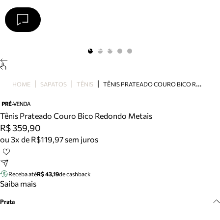
Arezzo
Favoritos
categorias sugeridas
Buscar produtos
Bota
T
ÊNIS PRATEADO COURO BICO REDONDO METAIS
HOME
SAPATOS
TÊNIS
Papete
Scarpin
Mocassim
Tênis Prateado Couro Bico Redondo Metais
Bolsa
R$ 359,90
Sapatilha
ou 3x de R$119,97 sem juros
Tamanco
Tênis
Mule
Receba até
R$ 43,19
de cashback
Rasteira
Saiba mais
Precisa de ajuda?
Prata
Tire dúvidas sobre pedidos, devoluções e mais.