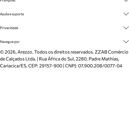
Franquias
Cashback
Trabalhe Conosco
Multimarcas
Ajuda e suporte
Venda Corporativa
Plano de Negócio
Sustentabilidade
Seja Franqueado
Central de Atendimento
Privacidade
Mapa do Site
Cadastro
Benefícios
Entrega
Termos de Uso
Navegue por
Inverno
Meus Pedidos
Politica e Privacidade
Mundo Arezzo
Trocas e Devoluções
Sapatos
©
2026
, Arezzo. Todos os direitos reservados.
ZZAB Comércio
Cartão Presente
Bolsas
de Calçados Ltda. | Rua África do Sul, 2280. Padre Mathias,
Localizador de lojas
Scarpins
Cariacica/ES. CEP: 29157-900 | CNPJ: 07.900.208/0077-04
Sapatilhas
Mocassins
Tênis
Sandálias
Mules
Rasteiras