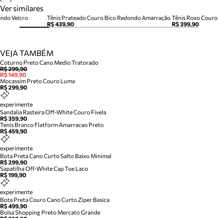
Ver similares
ndo Velcro
Tênis Prateado Couro Bico Redondo Amarração
Tênis Roxo Cour
R$ 439,90
R$ 399,90
VEJA TAMBÉM
Coturno Preto Cano Medio Tratorado
R$ 299,90
R$ 149,90
Mocassim Preto Couro Luma
R$ 299,90
experimente
Sandalia Rasteira Off-White Couro Fivela
R$ 359,90
Tenis Branco Flatform Amarracao Preto
R$ 459,90
experimente
Bota Preta Cano Curto Salto Baixo Minimal
R$ 299,90
Sapatilha Off-White Cap Toe Laco
R$ 199,90
experimente
Bota Preta Couro Cano Curto Ziper Basica
R$ 499,90
Bolsa Shopping Preto Mercato Grande