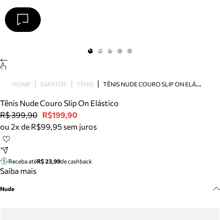
Arezzo
Favoritos
categorias sugeridas
Buscar produtos
Bota
T
ÊNIS NUDE COURO SLIP ON ELÁSTICO
HOME
SAPATOS
TÊNIS
Papete
Scarpin
Tênis Nude Couro Slip On Elástico
Mocassim
R$ 399,90
R$199,90
Bolsa
ou 2x de R$99,95 sem juros
Sapatilha
Tamanco
Tênis
Receba até
R$ 23,99
de cashback
Mule
Saiba mais
Rasteira
Nude
Precisa de ajuda?
Tire dúvidas sobre pedidos, devoluções e mais.