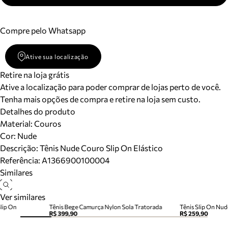
Compre pelo Whatsapp
Ative sua localização
Retire na loja grátis
Ative a localização para poder comprar de lojas perto de você.
Tenha mais opções de compra e retire na loja sem custo.
Detalhes do produto
Material
:
Couros
Cor
:
Nude
Descrição:
Tênis Nude Couro Slip On Elástico
Referência:
A1366900100004
Similares
Ver similares
lip On
Tênis Bege Camurça Nylon Sola Tratorada
Tênis Slip On Nud
R$ 399,90
R$ 259,90