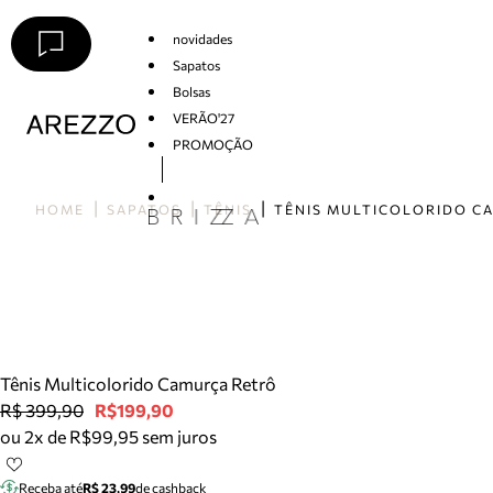
novidades
Sapatos
Bolsas
VERÃO'27
PROMOÇÃO
Arezzo
HOME
SAPATOS
TÊNIS
Tênis Multicolorido Camurça Retrô
R$ 399,90
R$199,90
ou 2x de R$99,95 sem juros
Receba até
R$ 23,99
de cashback