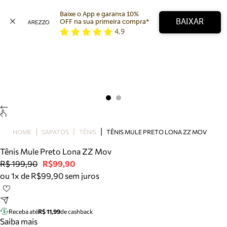
Baixe o App e garanta 10% 
BAIXAR
OFF na sua primeira compra* 
4,9
Arezzo
Favoritos
categorias sugeridas
Buscar produtos
Bota
Papete
Scarpin
Mocassim
Bolsa
HOME
SAPATOS
TÊNIS
TÊNIS MULE PRETO LONA ZZ MOV
Sapatilha
Tênis Mule Preto Lona ZZ Mov
Tamanco
R$ 199,90
R$99,90
Tênis
ou 1x de R$99,90 sem juros
Mule
Rasteira
Precisa de ajuda?
Tire dúvidas sobre pedidos, devoluções e mais.
Receba até
R$ 11,99
de cashback
Saiba mais