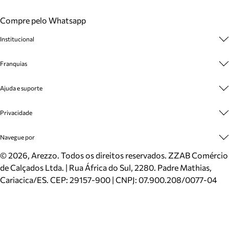
Compre pelo Whatsapp
Institucional
Sobre A Marca
Franquias
Cashback
Trabalhe Conosco
Multimarcas
Ajuda e suporte
Venda Corporativa
Plano de Negócio
Sustentabilidade
Seja Franqueado
Central de Atendimento
Privacidade
Mapa do Site
Cadastro
Benefícios
Entrega
Termos de Uso
Navegue por
Inverno
Meus Pedidos
Politica e Privacidade
Mundo Arezzo
Trocas e Devoluções
Sapatos
©
2026
, Arezzo. Todos os direitos reservados.
ZZAB Comércio
Cartão Presente
Bolsas
de Calçados Ltda. | Rua África do Sul, 2280. Padre Mathias,
Localizador de lojas
Scarpins
Cariacica/ES. CEP: 29157-900 | CNPJ: 07.900.208/0077-04
Sapatilhas
Mocassins
Tênis
Sandálias