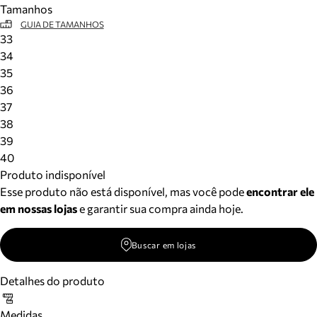
Tamanhos
Meus pedidos
GUIA DE TAMANHOS
Acompanhe seus pedidos e solicite devoluções.
33
34
35
36
37
38
39
40
Produto indisponível
Esse produto não está disponível, mas você pode
encontrar ele
em nossas lojas
e garantir sua compra ainda hoje.
Buscar em lojas
Detalhes do produto
Medidas