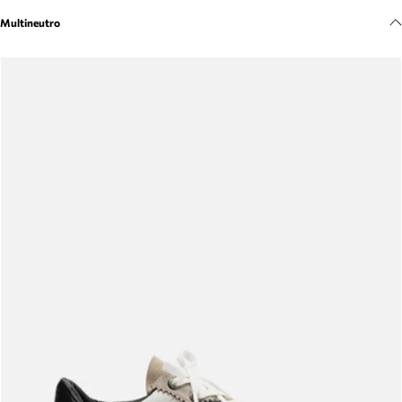
Meus pedidos
Multineutro
Acompanhe seus pedidos e solicite devoluções.