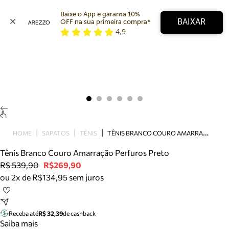
Baixe o App e garanta 10% 
BAIXAR
OFF na sua primeira compra* 
4,9
Arezzo
Favoritos
categorias sugeridas
Buscar produtos
Bota
Papete
Scarpin
Mocassim
Bolsa
T
ÊNIS BRANCO COURO AMARRAÇÃO PERFUROS PRETO
HOME
SAPATOS
TÊNIS
Sapatilha
Tênis Branco Couro Amarração Perfuros Preto
Tamanco
R$ 539,90
R$269,90
Tênis
ou 2x de R$134,95 sem juros
Mule
Rasteira
Precisa de ajuda?
Tire dúvidas sobre pedidos, devoluções e mais.
Receba até
R$ 32,39
de cashback
Saiba mais