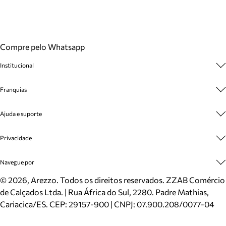
Compre pelo Whatsapp
Institucional
Sobre A Marca
Franquias
Cashback
Trabalhe Conosco
Multimarcas
Ajuda e suporte
Venda Corporativa
Plano de Negócio
Sustentabilidade
Seja Franqueado
Central de Atendimento
Privacidade
Mapa do Site
Cadastro
Benefícios
Entrega
Termos de Uso
Navegue por
Inverno
Meus Pedidos
Politica e Privacidade
Mundo Arezzo
Trocas e Devoluções
Sapatos
©
2026
, Arezzo. Todos os direitos reservados.
ZZAB Comércio
Cartão Presente
Bolsas
de Calçados Ltda. | Rua África do Sul, 2280. Padre Mathias,
Localizador de lojas
Scarpins
Cariacica/ES. CEP: 29157-900 | CNPJ: 07.900.208/0077-04
Sapatilhas