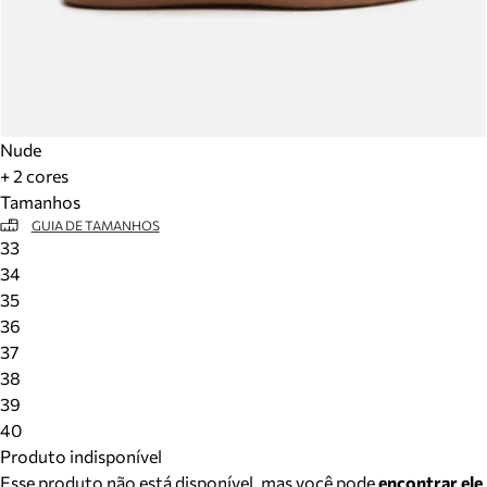
Nude
+ 2 cores
Tamanhos
GUIA DE TAMANHOS
33
34
35
36
37
38
39
40
Produto indisponível
Esse produto não está disponível, mas você pode
encontrar ele