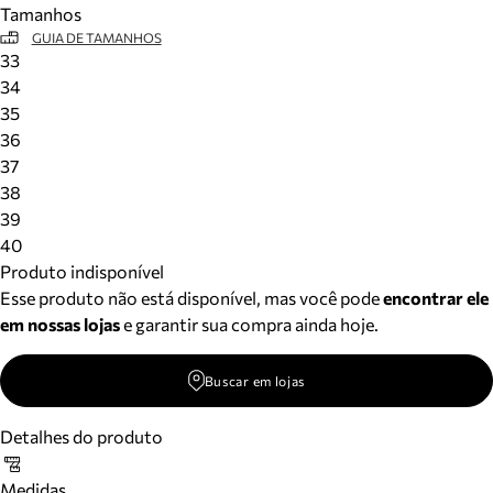
Tamanhos
Meus pedidos
GUIA DE TAMANHOS
Acompanhe seus pedidos e solicite devoluções.
33
34
35
36
37
38
39
40
Produto indisponível
Esse produto não está disponível, mas você pode
encontrar ele
em nossas lojas
e garantir sua compra ainda hoje.
Buscar em lojas
Detalhes do produto
Medidas