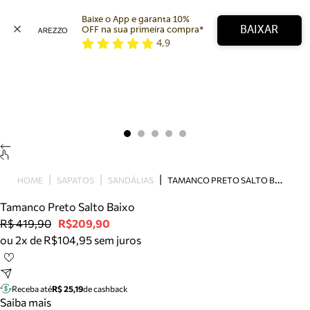
Baixe o App e garanta 10% 
BAIXAR
OFF na sua primeira compra* 
4,9
Arezzo
Favoritos
categorias sugeridas
Buscar produtos
Bota
Papete
Scarpin
Mocassim
Bolsa
T
AMANCO PRETO SALTO BAIXO
HOME
SAPATOS
SANDÁLIAS
Sapatilha
Tamanco Preto Salto Baixo
Tamanco
R$ 419,90
R$209,90
Tênis
ou 2x de R$104,95 sem juros
Mule
Rasteira
Precisa de ajuda?
Tire dúvidas sobre pedidos, devoluções e mais.
Receba até
R$ 25,19
de cashback
Saiba mais