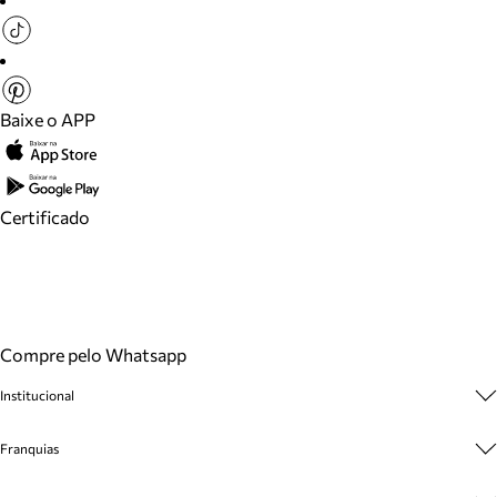
Baixe o APP
Certificado
Compre pelo Whatsapp
Institucional
Sobre A Marca
Franquias
Cashback
Trabalhe Conosco
Multimarcas