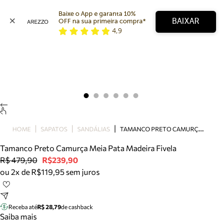
Baixe o App e garanta 10% 
BAIXAR
OFF na sua primeira compra* 
4,9
Arezzo
Favoritos
categorias sugeridas
Buscar produtos
Bota
Papete
Scarpin
Mocassim
Bolsa
T
AMANCO PRETO CAMURÇA MEIA PATA MADEIRA FIVELA
HOME
SAPATOS
SANDÁLIAS
Sapatilha
Tamanco Preto Camurça Meia Pata Madeira Fivela
Tamanco
R$ 479,90
R$239,90
Tênis
ou 2x de R$119,95 sem juros
Mule
Rasteira
Precisa de ajuda?
Tire dúvidas sobre pedidos, devoluções e mais.
Receba até
R$ 28,79
de cashback
Saiba mais