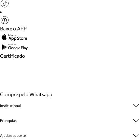
Baixe o APP
Certificado
Compre pelo Whatsapp
Institucional
Sobre A Marca
Franquias
Cashback
Trabalhe Conosco
Multimarcas
Ajuda e suporte
Venda Corporativa
Plano de Negócio