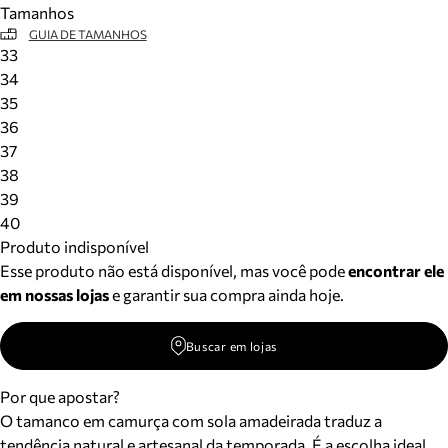
Tamanhos
Meus pedidos
GUIA DE TAMANHOS
Acompanhe seus pedidos e solicite devoluções.
33
34
35
36
37
38
39
40
Produto indisponível
Esse produto não está disponível, mas você pode
encontrar ele
em nossas lojas
e garantir sua compra ainda hoje.
Buscar em lojas
Por que apostar?
O tamanco em camurça com sola amadeirada traduz a
tendência natural e artesanal da temporada. É a escolha ideal