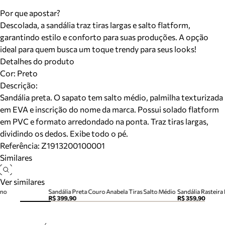
Por que apostar?
Descolada, a sandália traz tiras largas e salto flatform,
garantindo estilo e conforto para suas produções. A opção
ideal para quem busca um toque trendy para seus looks!
Detalhes do produto
Cor
:
Preto
Descrição:
Sandália preta. O sapato tem salto médio, palmilha texturizada
em EVA e inscrição do nome da marca. Possui solado flatform
em PVC e formato arredondado na ponta. Traz tiras largas,
dividindo os dedos. Exibe todo o pé.
Referência:
Z1913200100001
Similares
Ver similares
ino
Sandália Preta Couro Anabela Tiras Salto Médio
R$ 399,90
R$ 359,90