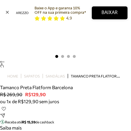
Baixe o App e garanta 10% 
BAIXAR
OFF na sua primeira compra* 
4,9
Arezzo
Favoritos
categorias sugeridas
Buscar produtos
Bota
Papete
Scarpin
Mocassim
Bolsa
T
AMANCO PRETA FLATFORM BARCELONA
HOME
SAPATOS
SANDÁLIAS
Sapatilha
Tamanco Preta Flatform Barcelona
Tamanco
R$ 269,90
R$129,90
Tênis
ou 1x de R$129,90 sem juros
Mule
Rasteira
Precisa de ajuda?
Tire dúvidas sobre pedidos, devoluções e mais.
Receba até
R$ 15,59
de cashback
Saiba mais