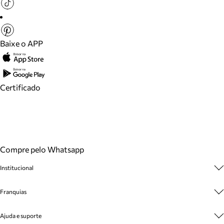
Baixe o APP
Certificado
Compre pelo Whatsapp
Institucional
Sobre A Marca
Franquias
Cashback
Trabalhe Conosco
Multimarcas
Ajuda e suporte
Venda Corporativa
Plano de Negócio