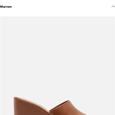
Meus pedidos
Marrom
Acompanhe seus pedidos e solicite devoluções.