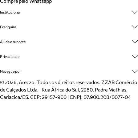
Compre pelo Whatsapp
Institucional
Sobre A Marca
Franquias
Cashback
Trabalhe Conosco
Multimarcas
Ajuda e suporte
Venda Corporativa
Plano de Negócio
Sustentabilidade
Seja Franqueado
Central de Atendimento
Privacidade
Mapa do Site
Cadastro
Benefícios
Entrega
Termos de Uso
Navegue por
Inverno
Meus Pedidos
Politica e Privacidade
Mundo Arezzo
Trocas e Devoluções
Sapatos
©
2026
, Arezzo. Todos os direitos reservados.
ZZAB Comércio
Cartão Presente
Bolsas
de Calçados Ltda. | Rua África do Sul, 2280. Padre Mathias,
Localizador de lojas
Scarpins
Cariacica/ES. CEP: 29157-900 | CNPJ: 07.900.208/0077-04
Sapatilhas
Mocassins
Tênis
Sandálias
Mules