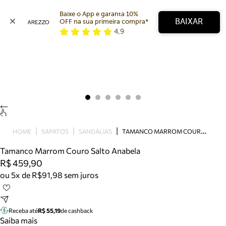
Baixe o App e garanta 10% 
BAIXAR
OFF na sua primeira compra* 
4,9
Arezzo
Favoritos
categorias sugeridas
Buscar produtos
Bota
Papete
Scarpin
Mocassim
Bolsa
T
AMANCO MARROM COURO SALTO ANABELA
HOME
SAPATOS
SANDÁLIAS
Sapatilha
Tamanco Marrom Couro Salto Anabela
Tamanco
R$ 459,90
Tênis
ou 5x de R$91,98 sem juros
Mule
Rasteira
Precisa de ajuda?
Tire dúvidas sobre pedidos, devoluções e mais.
Receba até
R$ 55,19
de cashback
Saiba mais