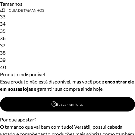
Tamanhos
Meus pedidos
GUIA DE TAMANHOS
Acompanhe seus pedidos e solicite devoluções.
33
34
35
36
37
38
39
40
Produto indisponível
Esse produto não está disponível, mas você pode
encontrar ele
em nossas lojas
e garantir sua compra ainda hoje.
Buscar em lojas
Por que apostar?
O tamanco que vai bem com tudo! Versátil, possui cabedal
vazado e compõe tanto produções mais sóbrias como também