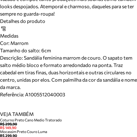
looks despojados. Atemporal e charmoso, daqueles para se ter
sempre no guarda-roupa!
Detalhes do produto
Medidas
Cor
:
Marrom
Tamanho do salto:
6cm
Descrição:
Sandália feminina marrom de couro. O sapato tem
salto médio bloco e formato arredondado na ponta. Traz
cabedal em tiras finas, duas horizontais e outras circulares no
centro, unidas por elos. Com palmilha da cor da sandália e nome
da marca.
Referência:
A1005512040003
VEJA TAMBÉM
Coturno Preto Cano Medio Tratorado
R$ 299,90
R$ 149,90
Mocassim Preto Couro Luma
R$ 299,90