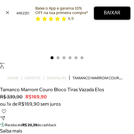
Baixe o App e garanta 10% 
BAIXAR
OFF na sua primeira compra* 
4,9
Arezzo
Favoritos
categorias sugeridas
Buscar produtos
Bota
Papete
Scarpin
Mocassim
Bolsa
T
AMANCO MARROM COURO BLOCO TIRAS VAZADA ELOS
HOME
SAPATOS
SANDÁLIAS
Sapatilha
Tamanco Marrom Couro Bloco Tiras Vazada Elos
Tamanco
R$ 339,90
R$169,90
Tênis
ou 1x de R$169,90 sem juros
Mule
Rasteira
Precisa de ajuda?
Tire dúvidas sobre pedidos, devoluções e mais.
Receba até
R$ 20,39
de cashback
Saiba mais