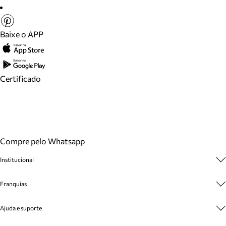
Baixe o APP
Certificado
Compre pelo Whatsapp
Institucional
Sobre A Marca
Franquias
Cashback
Trabalhe Conosco
Multimarcas
Ajuda e suporte
Venda Corporativa
Plano de Negócio
Sustentabilidade
Seja Franqueado
Central de Atendimento