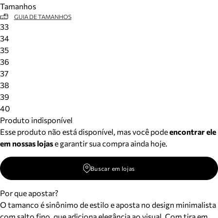
Tamanhos
Meus pedidos
GUIA DE TAMANHOS
Acompanhe seus pedidos e solicite devoluções.
33
34
35
36
37
38
39
40
Produto indisponível
Esse produto não está disponível, mas você pode
encontrar ele
em nossas lojas
e garantir sua compra ainda hoje.
Buscar em lojas
Por que apostar?
O tamanco é sinônimo de estilo e aposta no design minimalista
com salto fino, que adiciona elegância ao visual. Com tira em