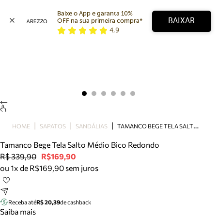
Baixe o App e garanta 10% 
BAIXAR
OFF na sua primeira compra* 
4,9
Arezzo
Favoritos
categorias sugeridas
Buscar produtos
Bota
Papete
Scarpin
Mocassim
Bolsa
T
AMANCO BEGE TELA SALTO MÉDIO BICO REDONDO
HOME
SAPATOS
SANDÁLIAS
Sapatilha
Tamanco Bege Tela Salto Médio Bico Redondo
Tamanco
R$ 339,90
R$169,90
Tênis
ou 1x de R$169,90 sem juros
Mule
Rasteira
Precisa de ajuda?
Tire dúvidas sobre pedidos, devoluções e mais.
Receba até
R$ 20,39
de cashback
Saiba mais