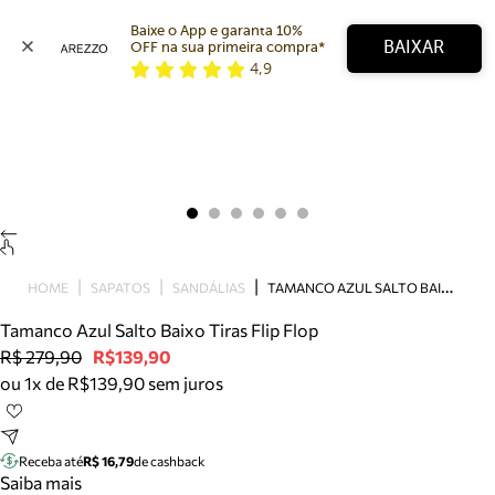
Baixe o App e garanta 10% 
BAIXAR
OFF na sua primeira compra* 
4,9
Arezzo
Favoritos
categorias sugeridas
Buscar produtos
Bota
Papete
Scarpin
Mocassim
Bolsa
T
AMANCO AZUL SALTO BAIXO TIRAS FLIP FLOP
HOME
SAPATOS
SANDÁLIAS
Sapatilha
Tamanco Azul Salto Baixo Tiras Flip Flop
Tamanco
R$ 279,90
R$139,90
Tênis
ou 1x de R$139,90 sem juros
Mule
Rasteira
Precisa de ajuda?
Tire dúvidas sobre pedidos, devoluções e mais.
Receba até
R$ 16,79
de cashback
Saiba mais