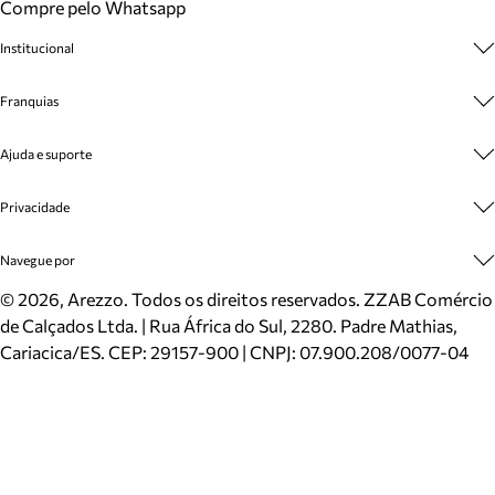
Compre pelo Whatsapp
Institucional
Sobre A Marca
Franquias
Cashback
Trabalhe Conosco
Multimarcas
Ajuda e suporte
Venda Corporativa
Plano de Negócio
Sustentabilidade
Seja Franqueado
Central de Atendimento
Privacidade
Mapa do Site
Cadastro
Benefícios
Entrega
Termos de Uso
Navegue por
Inverno
Meus Pedidos
Politica e Privacidade
Mundo Arezzo
Trocas e Devoluções
Sapatos
©
2026
, Arezzo. Todos os direitos reservados.
ZZAB Comércio
Cartão Presente
Bolsas
de Calçados Ltda. | Rua África do Sul, 2280. Padre Mathias,
Localizador de lojas
Scarpins
Cariacica/ES. CEP: 29157-900 | CNPJ: 07.900.208/0077-04
Sapatilhas
Mocassins
Tênis
Sandálias
Mules