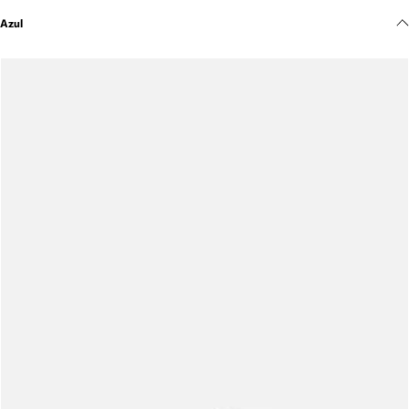
Meus pedidos
Azul
Acompanhe seus pedidos e solicite devoluções.