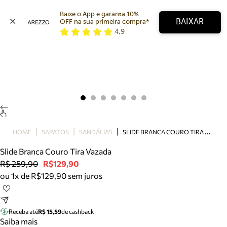
Baixe o App e garanta 10% 
BAIXAR
OFF na sua primeira compra* 
4,9
Arezzo
Favoritos
categorias sugeridas
Buscar produtos
Bota
Papete
Scarpin
Mocassim
Bolsa
S
LIDE BRANCA COURO TIRA VAZADA
HOME
SAPATOS
SANDÁLIAS
Sapatilha
Slide Branca Couro Tira Vazada
Tamanco
R$ 259,90
R$129,90
Tênis
ou 1x de R$129,90 sem juros
Mule
Rasteira
Precisa de ajuda?
Tire dúvidas sobre pedidos, devoluções e mais.
Receba até
R$ 15,59
de cashback
Saiba mais