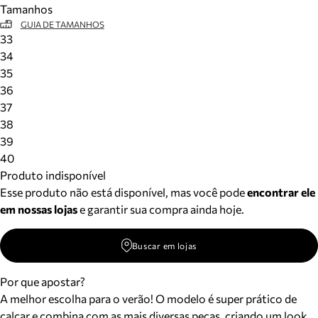
Tamanhos
Meus pedidos
GUIA DE TAMANHOS
Acompanhe seus pedidos e solicite devoluções.
33
34
35
36
37
38
39
40
Produto indisponível
Esse produto não está disponível, mas você pode
encontrar ele
em nossas lojas
e garantir sua compra ainda hoje.
Buscar em lojas
Por que apostar?
A melhor escolha para o verão! O modelo é super prático de
calçar e combina com as mais diversas peças, criando um look