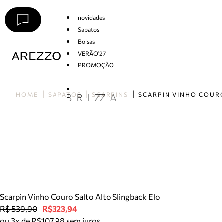
novidades
Sapatos
Bolsas
VERÃO'27
PROMOÇÃO
Arezzo
HOME
SAPATOS
SCARPINS
Scarpin Vinho Couro Salto Alto Slingback Elo
R$ 539,90
R$323,94
ou 3x de R$107,98 sem juros