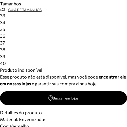
Tamanhos
Meus pedidos
GUIA DE TAMANHOS
Acompanhe seus pedidos e solicite devoluções.
33
34
35
36
37
38
39
40
Produto indisponível
Esse produto não está disponível, mas você pode
encontrar ele
em nossas lojas
e garantir sua compra ainda hoje.
Buscar em lojas
Detalhes do produto
Material
:
Envernizados
Cor
:
Vermelho