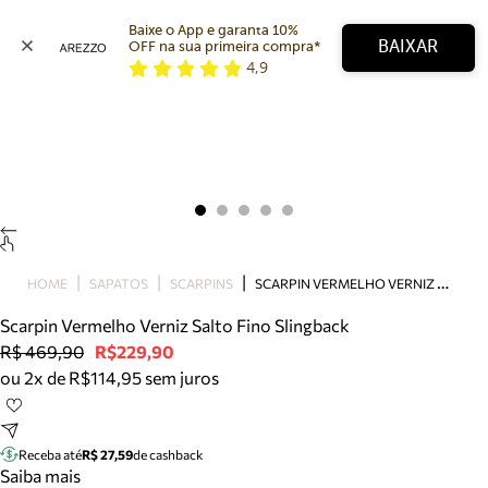
Baixe o App e garanta 10% 
BAIXAR
OFF na sua primeira compra* 
4,9
Arezzo
Favoritos
categorias sugeridas
Buscar produtos
Bota
Papete
Scarpin
Mocassim
Bolsa
S
CARPIN VERMELHO VERNIZ SALTO FINO SLINGBACK
HOME
SAPATOS
SCARPINS
Sapatilha
Scarpin Vermelho Verniz Salto Fino Slingback
Tamanco
R$ 469,90
R$229,90
Tênis
ou 2x de R$114,95 sem juros
Mule
Rasteira
Precisa de ajuda?
Tire dúvidas sobre pedidos, devoluções e mais.
Receba até
R$ 27,59
de cashback
Saiba mais