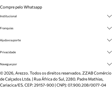
Compre pelo Whatsapp
Institucional
Sobre A Marca
Franquias
Cashback
Trabalhe Conosco
Multimarcas
Ajuda e suporte
Venda Corporativa
Plano de Negócio
Sustentabilidade
Seja Franqueado
Central de Atendimento
Privacidade
Mapa do Site
Cadastro
Benefícios
Entrega
Termos de Uso
Navegue por
Inverno
Meus Pedidos
Politica e Privacidade
Mundo Arezzo
Trocas e Devoluções
Sapatos
©
2026
, Arezzo. Todos os direitos reservados.
ZZAB Comércio
Cartão Presente
Bolsas
de Calçados Ltda. | Rua África do Sul, 2280. Padre Mathias,
Localizador de lojas
Scarpins
Cariacica/ES. CEP: 29157-900 | CNPJ: 07.900.208/0077-04
Sapatilhas
Mocassins
Tênis
Sandálias