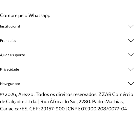
Compre pelo Whatsapp
Institucional
Sobre A Marca
Franquias
Cashback
Trabalhe Conosco
Multimarcas
Ajuda e suporte
Venda Corporativa
Plano de Negócio
Sustentabilidade
Seja Franqueado
Central de Atendimento
Privacidade
Mapa do Site
Cadastro
Benefícios
Entrega
Termos de Uso
Navegue por
Inverno
Meus Pedidos
Politica e Privacidade
Mundo Arezzo
Trocas e Devoluções
Sapatos
©
2026
, Arezzo. Todos os direitos reservados.
ZZAB Comércio
Cartão Presente
Bolsas
de Calçados Ltda. | Rua África do Sul, 2280. Padre Mathias,
Localizador de lojas
Scarpins
Cariacica/ES. CEP: 29157-900 | CNPJ: 07.900.208/0077-04
Sapatilhas
Mocassins
Tênis