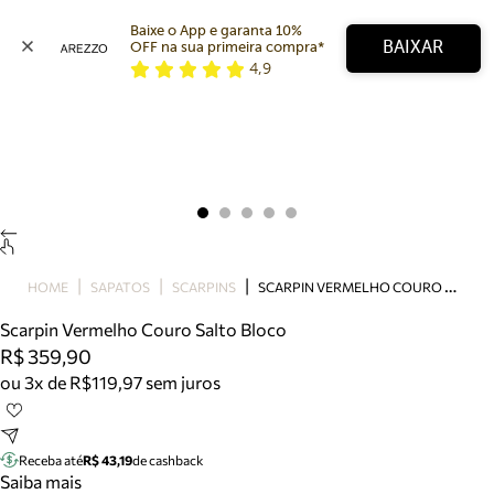
Baixe o App e garanta 10% 
BAIXAR
OFF na sua primeira compra* 
4,9
Arezzo
Favoritos
categorias sugeridas
Buscar produtos
Bota
Papete
Scarpin
Mocassim
Bolsa
S
CARPIN VERMELHO COURO SALTO BLOCO
HOME
SAPATOS
SCARPINS
Sapatilha
Scarpin Vermelho Couro Salto Bloco
Tamanco
R$ 359,90
Tênis
ou 3x de R$119,97 sem juros
Mule
Rasteira
Precisa de ajuda?
Tire dúvidas sobre pedidos, devoluções e mais.
Receba até
R$ 43,19
de cashback
Saiba mais