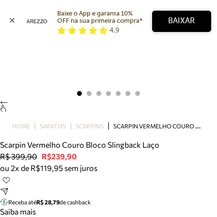
Baixe o App e garanta 10% 
BAIXAR
OFF na sua primeira compra* 
4,9
Arezzo
Favoritos
categorias sugeridas
Buscar produtos
Bota
Papete
Scarpin
Mocassim
Bolsa
S
CARPIN VERMELHO COURO BLOCO SLINGBACK LAÇO
HOME
SAPATOS
SCARPINS
Sapatilha
Scarpin Vermelho Couro Bloco Slingback Laço
Tamanco
R$ 399,90
R$239,90
Tênis
ou 2x de R$119,95 sem juros
Mule
Rasteira
Precisa de ajuda?
Tire dúvidas sobre pedidos, devoluções e mais.
Receba até
R$ 28,79
de cashback
Saiba mais