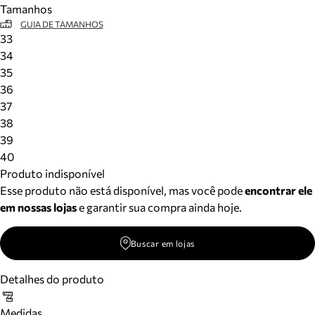
Tamanhos
Meus pedidos
GUIA DE TAMANHOS
Acompanhe seus pedidos e solicite devoluções.
33
34
35
36
37
38
39
40
Produto indisponível
Esse produto não está disponível, mas você pode
encontrar ele
em nossas lojas
e garantir sua compra ainda hoje.
Buscar em lojas
Detalhes do produto
Medidas