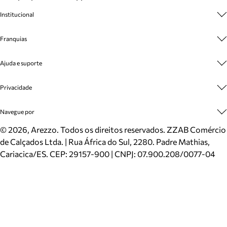
Institucional
Sobre A Marca
Franquias
Cashback
Trabalhe Conosco
Multimarcas
Ajuda e suporte
Venda Corporativa
Plano de Negócio
Sustentabilidade
Seja Franqueado
Central de Atendimento
Privacidade
Mapa do Site
Cadastro
Benefícios
Entrega
Termos de Uso
Navegue por
Inverno
Meus Pedidos
Politica e Privacidade
Mundo Arezzo
Trocas e Devoluções
Sapatos
©
2026
, Arezzo. Todos os direitos reservados.
ZZAB Comércio
Cartão Presente
Bolsas
de Calçados Ltda. | Rua África do Sul, 2280. Padre Mathias,
Localizador de lojas
Scarpins
Cariacica/ES. CEP: 29157-900 | CNPJ: 07.900.208/0077-04
Sapatilhas
Mocassins
Tênis
Sandálias
Mules
Rasteiras