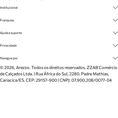
Institucional
Sobre A Marca
Franquias
Cashback
Trabalhe Conosco
Multimarcas
Ajuda e suporte
Venda Corporativa
Plano de Negócio
Sustentabilidade
Seja Franqueado
Central de Atendimento
Privacidade
Mapa do Site
Cadastro
Benefícios
Entrega
Termos de Uso
Navegue por
Inverno
Meus Pedidos
Politica e Privacidade
Mundo Arezzo
Trocas e Devoluções
Sapatos
©
2026
, Arezzo. Todos os direitos reservados.
ZZAB Comércio
Cartão Presente
Bolsas
de Calçados Ltda. | Rua África do Sul, 2280. Padre Mathias,
Localizador de lojas
Scarpins
Cariacica/ES. CEP: 29157-900 | CNPJ: 07.900.208/0077-04
Sapatilhas
Mocassins
Tênis
Sandálias
Mules
Rasteiras