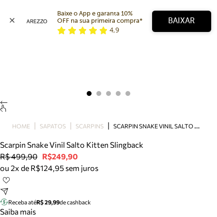
Baixe o App e garanta 10% 
BAIXAR
OFF na sua primeira compra* 
4,9
Arezzo
Favoritos
categorias sugeridas
Buscar produtos
Bota
Papete
Scarpin
Mocassim
Bolsa
S
CARPIN SNAKE VINIL SALTO KITTEN SLINGBACK
HOME
SAPATOS
SCARPINS
Sapatilha
Scarpin Snake Vinil Salto Kitten Slingback
Tamanco
R$ 499,90
R$249,90
Tênis
ou 2x de R$124,95 sem juros
Mule
Rasteira
Precisa de ajuda?
Tire dúvidas sobre pedidos, devoluções e mais.
Receba até
R$ 29,99
de cashback
Saiba mais