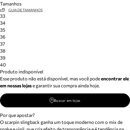
Tamanhos
Meus pedidos
GUIA DE TAMANHOS
Acompanhe seus pedidos e solicite devoluções.
33
34
35
36
37
38
39
40
Produto indisponível
Esse produto não está disponível, mas você pode
encontrar ele
em nossas lojas
e garantir sua compra ainda hoje.
Buscar em lojas
Por que apostar?
O scarpin slingback ganha um toque moderno com o mix de
snake e vinil, que cria efeito de transparência e é tendência na