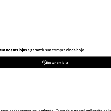
 em nossas lojas
e garantir sua compra ainda hoje.
Buscar em lojas
no, com acabamento envernizado. O modelo possui aplicação de la