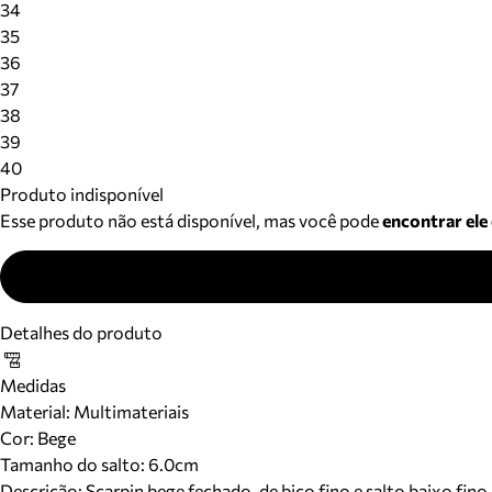
34
35
36
37
38
39
40
Produto indisponível
Esse produto não está disponível, mas você pode
encontrar ele
Detalhes do produto
Medidas
Material
:
Multimateriais
Cor
:
Bege
Tamanho do salto:
6.0cm
Descrição:
Scarpin bege fechado, de bico fino e salto baixo fi