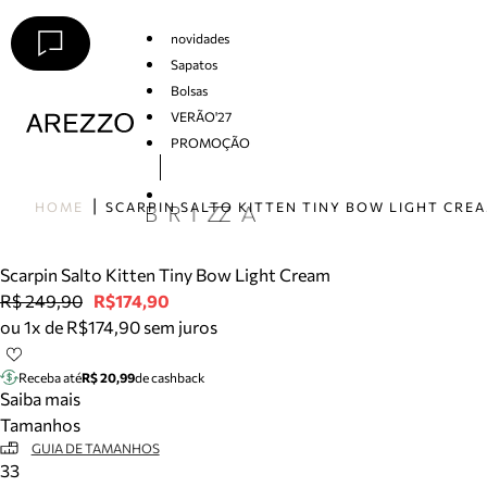
novidades
Sapatos
Bolsas
VERÃO'27
PROMOÇÃO
Arezzo
HOME
SCARPIN SALTO KITTEN TINY BOW LIGHT CRE
Scarpin Salto Kitten Tiny Bow Light Cream
R$ 249,90
R$174,90
ou 1x de R$174,90 sem juros
Receba até
R$ 20,99
de cashback
Saiba mais
Tamanhos
GUIA DE TAMANHOS
33