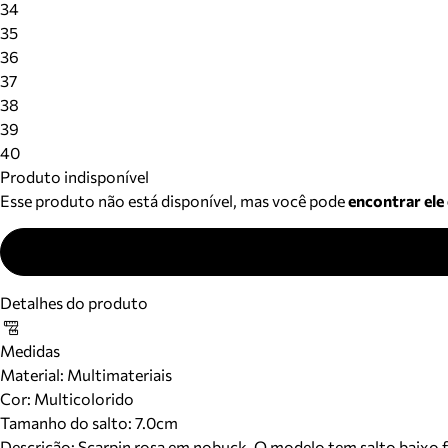
34
35
36
37
38
39
40
Produto indisponível
Esse produto não está disponível, mas você pode
encontrar ele
Detalhes do produto
Medidas
Material
:
Multimateriais
Cor
:
Multicolorido
Tamanho do salto:
7.0cm
Descrição:
Scarpin rosa em nobuck. O modelo tem salto baixo f