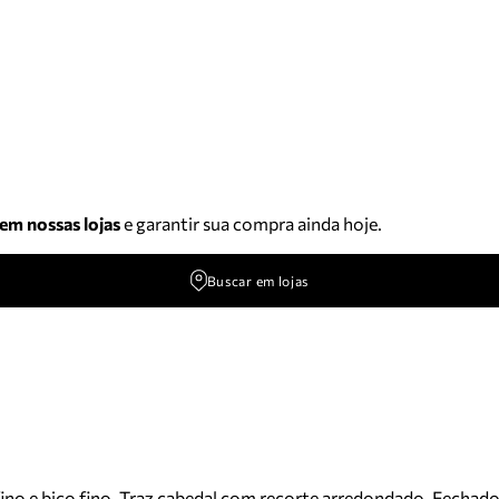
 em nossas lojas
e garantir sua compra ainda hoje.
Buscar em lojas
ino e bico fino. Traz cabedal com recorte arredondado. Fechado