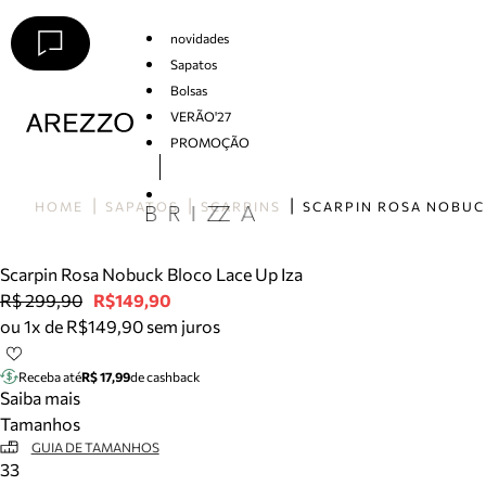
novidades
Sapatos
Bolsas
VERÃO'27
PROMOÇÃO
Arezzo
HOME
SAPATOS
SCARPINS
Scarpin Rosa Nobuck Bloco Lace Up Iza
R$ 299,90
R$149,90
ou 1x de R$149,90 sem juros
Receba até
R$ 17,99
de cashback
Saiba mais
Tamanhos
GUIA DE TAMANHOS
33