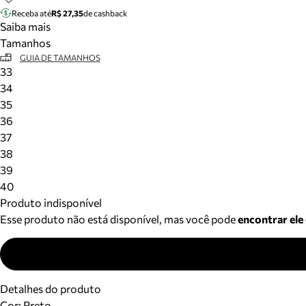
Receba até
R$ 27,35
de cashback
Saiba mais
Tamanhos
GUIA DE TAMANHOS
33
34
35
36
37
38
39
40
Produto indisponível
Esse produto não está disponível, mas você pode
encontrar ele
Detalhes do produto
Cor
:
Preto