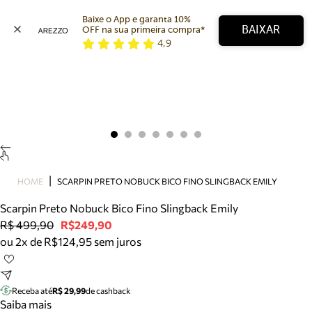
Baixe o App e garanta 10% 
BAIXAR
OFF na sua primeira compra* 
4,9
Arezzo
Favoritos
categorias sugeridas
Buscar produtos
Bota
Papete
Scarpin
Mocassim
Bolsa
HOME
SCARPIN PRETO NOBUCK BICO FINO SLINGBACK EMILY
Sapatilha
Scarpin Preto Nobuck Bico Fino Slingback Emily
Tamanco
R$ 499,90
R$249,90
Tênis
ou 2x de R$124,95 sem juros
Mule
Rasteira
Precisa de ajuda?
Tire dúvidas sobre pedidos, devoluções e mais.
Receba até
R$ 29,99
de cashback
Saiba mais