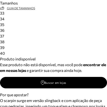
Tamanhos
Meus pedidos
GUIA DE TAMANHOS
Acompanhe seus pedidos e solicite devoluções.
33
34
35
36
37
38
39
40
Produto indisponível
Esse produto não está disponível, mas você pode
encontrar ele
em nossas lojas
e garantir sua compra ainda hoje.
Buscar em lojas
Por que apostar?
O scarpin surge em versão slingback e com aplicação de peça
com pedrarias, inserindo um toque glam e charmoso nos looks.