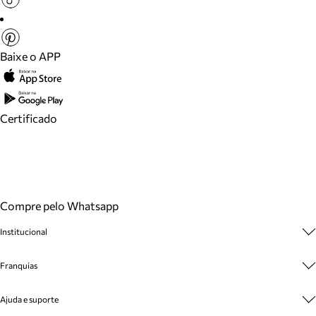
Baixe o APP
Certificado
Compre pelo Whatsapp
Institucional
Sobre A Marca
Franquias
Cashback
Trabalhe Conosco
Multimarcas
Ajuda e suporte
Venda Corporativa
Plano de Negócio