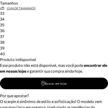
Tamanhos
Meus pedidos
GUIA DE TAMANHOS
Acompanhe seus pedidos e solicite devoluções.
33
34
35
36
37
38
39
40
Produto indisponível
Esse produto não está disponível, mas você pode
encontrar ele
em nossas lojas
e garantir sua compra ainda hoje.
Buscar em lojas
Por que apostar?
O scarpin é sinônimo de estilo e sofisticação! O modelo vem
com maxi laço em organza, traduzindo as tendências da