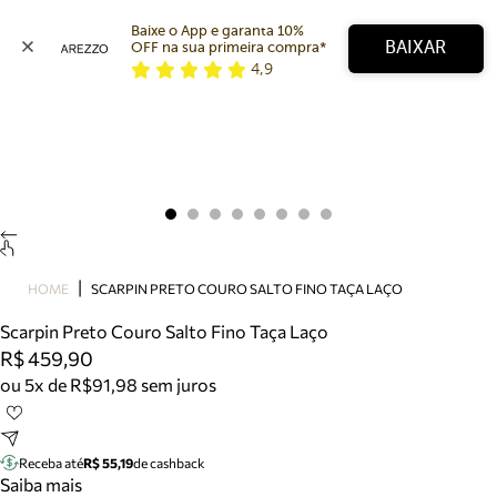
Baixe o App e garanta 10% 
BAIXAR
OFF na sua primeira compra* 
4,9
Arezzo
Favoritos
categorias sugeridas
Buscar produtos
Bota
Papete
Scarpin
Mocassim
Bolsa
HOME
SCARPIN PRETO COURO SALTO FINO TAÇA LAÇO
Sapatilha
Scarpin Preto Couro Salto Fino Taça Laço
Tamanco
R$ 459,90
Tênis
ou 5x de R$91,98 sem juros
Mule
Rasteira
Precisa de ajuda?
Tire dúvidas sobre pedidos, devoluções e mais.
Receba até
R$ 55,19
de cashback
Saiba mais