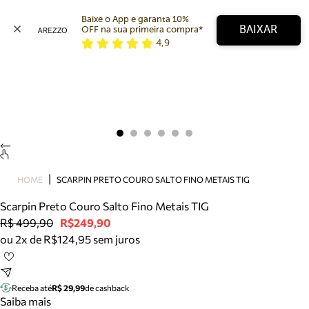
Baixe o App e garanta 10% 
BAIXAR
OFF na sua primeira compra* 
4,9
Arezzo
Favoritos
categorias sugeridas
Buscar produtos
Bota
Papete
Scarpin
Mocassim
Bolsa
HOME
SCARPIN PRETO COURO SALTO FINO METAIS TIG
Sapatilha
Scarpin Preto Couro Salto Fino Metais TIG
Tamanco
R$ 499,90
R$249,90
Tênis
ou 2x de R$124,95 sem juros
Mule
Rasteira
Precisa de ajuda?
Tire dúvidas sobre pedidos, devoluções e mais.
Receba até
R$ 29,99
de cashback
Saiba mais