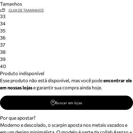
Tamanhos
Meus pedidos
GUIA DE TAMANHOS
Acompanhe seus pedidos e solicite devoluções.
33
34
35
36
37
38
39
40
Produto indisponível
Esse produto não está disponível, mas você pode
encontrar ele
em nossas lojas
e garantir sua compra ainda hoje.
Buscar em lojas
Por que apostar?
Moderno e descolado, o scarpin aposta nos metais vazados e
em um design minimalista. O modelo é parte da collab Arezzo +