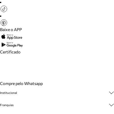
Baixe o APP
Certificado
Compre pelo Whatsapp
Institucional
Sobre A Marca
Franquias
Cashback
Trabalhe Conosco
Multimarcas