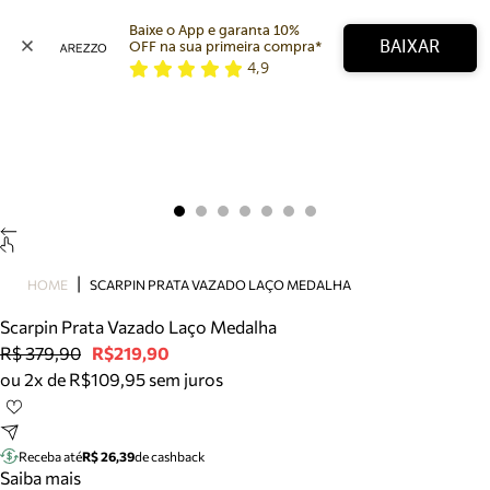
Baixe o App e garanta 10% 
BAIXAR
OFF na sua primeira compra* 
4,9
Arezzo
Favoritos
categorias sugeridas
Buscar produtos
Bota
Papete
Scarpin
Mocassim
Bolsa
HOME
SCARPIN PRATA VAZADO LAÇO MEDALHA
Sapatilha
Scarpin Prata Vazado Laço Medalha
Tamanco
R$ 379,90
R$219,90
Tênis
ou 2x de R$109,95 sem juros
Mule
Rasteira
Precisa de ajuda?
Tire dúvidas sobre pedidos, devoluções e mais.
Receba até
R$ 26,39
de cashback
Saiba mais