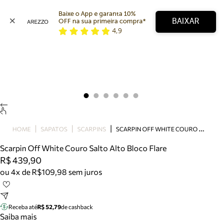
Baixe o App e garanta 10% 
BAIXAR
OFF na sua primeira compra* 
4,9
Arezzo
Favoritos
categorias sugeridas
Buscar produtos
Bota
Papete
Scarpin
Mocassim
Bolsa
S
CARPIN OFF WHITE COURO SALTO ALTO BLOCO FLARE
HOME
SAPATOS
SCARPINS
Sapatilha
Scarpin Off White Couro Salto Alto Bloco Flare
Tamanco
R$ 439,90
Tênis
ou 4x de R$109,98 sem juros
Mule
Rasteira
Precisa de ajuda?
Tire dúvidas sobre pedidos, devoluções e mais.
Receba até
R$ 52,79
de cashback
Saiba mais