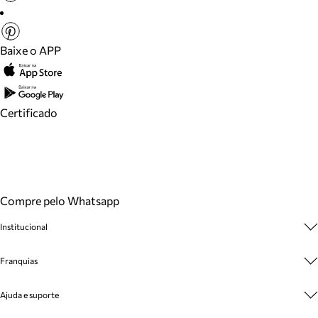
Baixe o APP
Certificado
Compre pelo Whatsapp
Institucional
Sobre A Marca
Franquias
Cashback
Trabalhe Conosco
Multimarcas
Ajuda e suporte
Venda Corporativa
Plano de Negócio