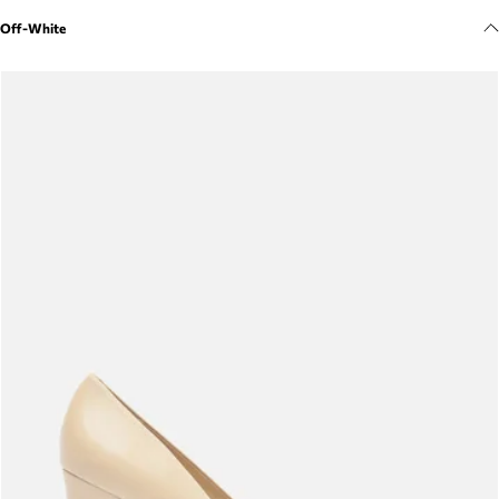
Meus pedidos
Off-White
Acompanhe seus pedidos e solicite devoluções.