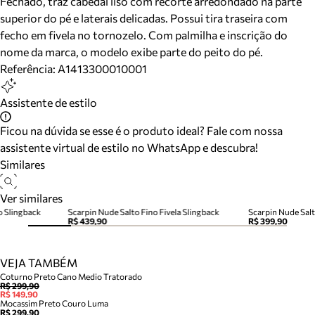
Fechado, traz cabedal liso com recorte arredondado na parte
superior do pé e laterais delicadas. Possui tira traseira com
fecho em fivela no tornozelo. Com palmilha e inscrição do
nome da marca, o modelo exibe parte do peito do pé.
Referência:
A1413300010001
Assistente de estilo
Ficou na dúvida se esse é o produto ideal? Fale com nossa
assistente virtual de estilo no WhatsApp e descubra!
Similares
Ver similares
o Slingback
Scarpin Nude Salto Fino Fivela Slingback
Scarpin Nude Salt
R$ 439,90
R$ 399,90
VEJA TAMBÉM
Coturno Preto Cano Medio Tratorado
R$ 299,90
R$ 149,90
Mocassim Preto Couro Luma
R$ 299,90