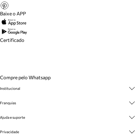
Baixe o APP
Certificado
Compre pelo Whatsapp
Institucional
Sobre A Marca
Franquias
Cashback
Trabalhe Conosco
Multimarcas
Ajuda e suporte
Venda Corporativa
Plano de Negócio
Sustentabilidade
Seja Franqueado
Central de Atendimento
Privacidade