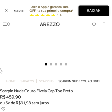
Baixe o App e garanta 10% 
BAIXAR
OFF na sua primeira compra* 
4,9
Arezzo
Favoritos
categorias sugeridas
Buscar produtos
Bota
Papete
Scarpin
Mocassim
Bolsa
Sapatilha
Tamanco
S
CARPIN NUDE COURO FIVELA CAP TOE PRETO
Tênis
HOME
SAPATOS
SCARPINS
Mule
Scarpin Nude Couro Fivela Cap Toe Preto
Rasteira
R$ 459,90
Precisa de ajuda?
ou 5x de R$91,98 sem juros
Tire dúvidas sobre pedidos, devoluções e mais.