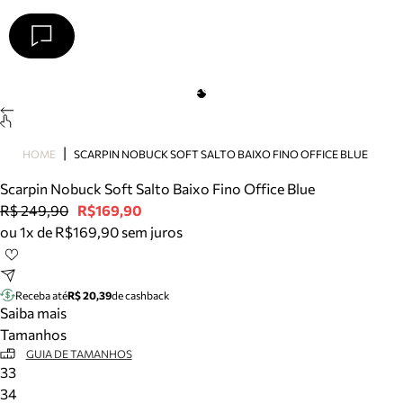
Arezzo
Favoritos
categorias sugeridas
Buscar produtos
Bota
HOME
SCARPIN NOBUCK SOFT SALTO BAIXO FINO OFFICE BLUE
Papete
Scarpin
Scarpin Nobuck Soft Salto Baixo Fino Office Blue
Mocassim
R$ 249,90
R$169,90
Bolsa
ou 1x de R$169,90 sem juros
Sapatilha
Tamanco
Tênis
Receba até
R$ 20,39
de cashback
Mule
Saiba mais
Rasteira
Tamanhos
Precisa de ajuda?
GUIA DE TAMANHOS
33
Tire dúvidas sobre pedidos, devoluções e mais.
34