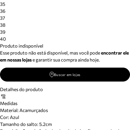
Meus pedidos
35
Acompanhe seus pedidos e solicite devoluções.
36
37
38
39
40
Produto indisponível
Esse produto não está disponível, mas você pode
encontrar ele
em nossas lojas
e garantir sua compra ainda hoje.
Buscar em lojas
Detalhes do produto
Medidas
Material
:
Acamurçados
Cor
:
Azul
Tamanho do salto:
5.2cm