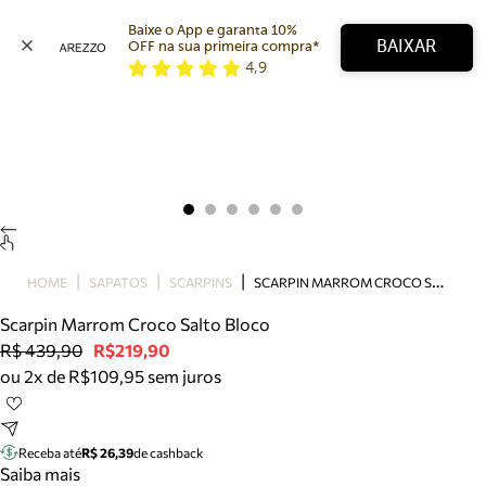
Baixe o App e garanta 10% 
BAIXAR
OFF na sua primeira compra* 
4,9
Arezzo
Favoritos
categorias sugeridas
Buscar produtos
Bota
Papete
Scarpin
Mocassim
Bolsa
S
CARPIN MARROM CROCO SALTO BLOCO
HOME
SAPATOS
SCARPINS
Sapatilha
Scarpin Marrom Croco Salto Bloco
Tamanco
R$ 439,90
R$219,90
Tênis
ou 2x de R$109,95 sem juros
Mule
Rasteira
Precisa de ajuda?
Tire dúvidas sobre pedidos, devoluções e mais.
Receba até
R$ 26,39
de cashback
Saiba mais