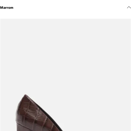
Meus pedidos
Marrom
Acompanhe seus pedidos e solicite devoluções.