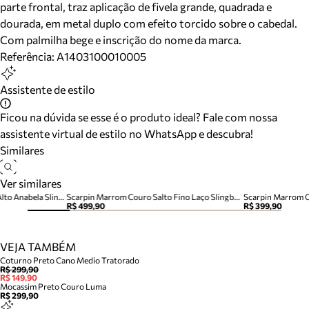
parte frontal, traz aplicação de fivela grande, quadrada e
dourada, em metal duplo com efeito torcido sobre o cabedal.
Com palmilha bege e inscrição do nome da marca.
Referência:
A1403100010005
Assistente de estilo
Ficou na dúvida se esse é o produto ideal? Fale com nossa
assistente virtual de estilo no WhatsApp e descubra!
Similares
Ver similares
Scarpin Marrom Couro Salto Alto Anabela Slingback
Scarpin Marrom Couro Salto Fino Laço Slingback
Scarpin Marrom C
R$ 499,90
R$ 399,90
VEJA TAMBÉM
Coturno Preto Cano Medio Tratorado
R$ 299,90
R$ 149,90
Mocassim Preto Couro Luma
R$ 299,90