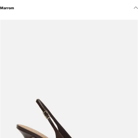
Meus pedidos
Marrom
Acompanhe seus pedidos e solicite devoluções.