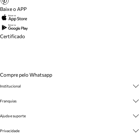
Baixe o APP
Certificado
Compre pelo Whatsapp
Institucional
Sobre A Marca
Franquias
Cashback
Trabalhe Conosco
Multimarcas
Ajuda e suporte
Venda Corporativa
Plano de Negócio
Sustentabilidade
Seja Franqueado
Central de Atendimento
Privacidade
Mapa do Site
Cadastro