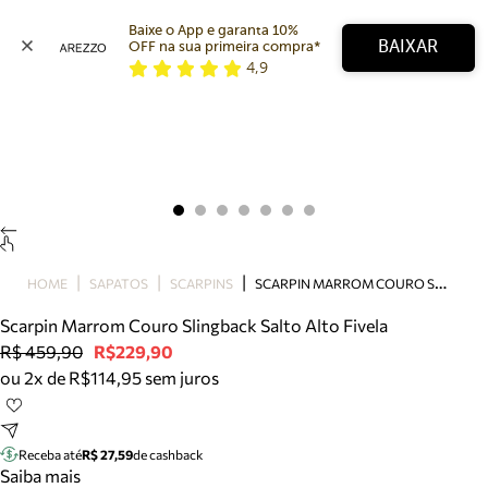
Baixe o App e garanta 10% 
BAIXAR
OFF na sua primeira compra* 
4,9
Arezzo
Favoritos
categorias sugeridas
Buscar produtos
Bota
Papete
Scarpin
Mocassim
Bolsa
S
CARPIN MARROM COURO SLINGBACK SALTO ALTO FIVELA
HOME
SAPATOS
SCARPINS
Sapatilha
Scarpin Marrom Couro Slingback Salto Alto Fivela
Tamanco
R$ 459,90
R$229,90
Tênis
ou 2x de R$114,95 sem juros
Mule
Rasteira
Precisa de ajuda?
Tire dúvidas sobre pedidos, devoluções e mais.
Receba até
R$ 27,59
de cashback
Saiba mais