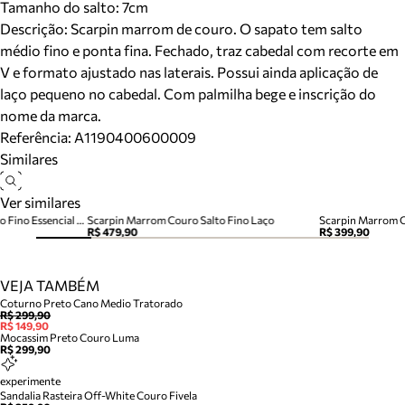
Tamanho do salto:
7cm
Descrição:
Scarpin marrom de couro. O sapato tem salto
médio fino e ponta fina. Fechado, traz cabedal com recorte em
V e formato ajustado nas laterais. Possui ainda aplicação de
laço pequeno no cabedal. Com palmilha bege e inscrição do
nome da marca.
Referência:
A1190400600009
Similares
Ver similares
Scarpin Marrom Camurça Salto Fino Essencial 85
Scarpin Marrom Couro Salto Fino Laço
Scarpin Marrom C
R$ 479,90
R$ 399,90
VEJA TAMBÉM
Coturno Preto Cano Medio Tratorado
R$ 299,90
R$ 149,90
Mocassim Preto Couro Luma
R$ 299,90
experimente
Sandalia Rasteira Off-White Couro Fivela