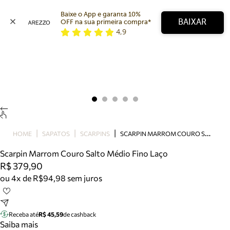
Baixe o App e garanta 10% 
BAIXAR
OFF na sua primeira compra* 
4,9
Arezzo
Favoritos
categorias sugeridas
Buscar produtos
Bota
Papete
Scarpin
Mocassim
Bolsa
S
CARPIN MARROM COURO SALTO MÉDIO FINO LAÇO
HOME
SAPATOS
SCARPINS
Sapatilha
Scarpin Marrom Couro Salto Médio Fino Laço
Tamanco
R$ 379,90
Tênis
ou 4x de R$94,98 sem juros
Mule
Rasteira
Precisa de ajuda?
Tire dúvidas sobre pedidos, devoluções e mais.
Receba até
R$ 45,59
de cashback
Saiba mais