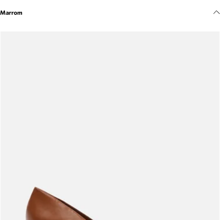
Meus pedidos
Marrom
Acompanhe seus pedidos e solicite devoluções.