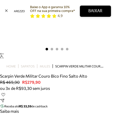
Baixe o App e garanta 10% 
BAIXAR
OFF na sua primeira compra* 
4,9
Arezzo
Favoritos
categorias sugeridas
Buscar produtos
Bota
Papete
Scarpin
Mocassim
Bolsa
S
CARPIN VERDE MILITAR COURO BICO FINO SALTO ALTO
HOME
SAPATOS
MULES
Sapatilha
Scarpin Verde Militar Couro Bico Fino Salto Alto
Tamanco
R$ 469,90
R$279,90
Tênis
ou 3x de R$93,30 sem juros
Mule
Rasteira
Precisa de ajuda?
Tire dúvidas sobre pedidos, devoluções e mais.
Receba até
R$ 33,59
de cashback
Saiba mais