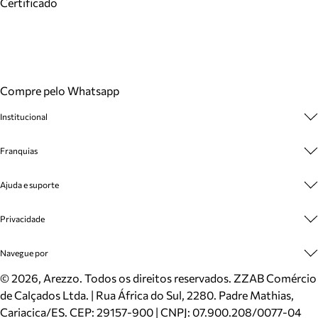
Certificado
Compre pelo Whatsapp
Institucional
Sobre A Marca
Franquias
Cashback
Trabalhe Conosco
Multimarcas
Ajuda e suporte
Venda Corporativa
Plano de Negócio
Sustentabilidade
Seja Franqueado
Central de Atendimento
Privacidade
Mapa do Site
Cadastro
Benefícios
Entrega
Termos de Uso
Navegue por
Inverno
Meus Pedidos
Politica e Privacidade
Mundo Arezzo
Trocas e Devoluções
Sapatos
©
2026
, Arezzo. Todos os direitos reservados.
ZZAB Comércio
Cartão Presente
Bolsas
de Calçados Ltda. | Rua África do Sul, 2280. Padre Mathias,
Localizador de lojas
Scarpins
Cariacica/ES. CEP: 29157-900 | CNPJ: 07.900.208/0077-04