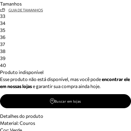
Tamanhos
Meus pedidos
GUIA DE TAMANHOS
Acompanhe seus pedidos e solicite devoluções.
33
34
35
36
37
38
39
40
Produto indisponível
Esse produto não está disponível, mas você pode
encontrar ele
em nossas lojas
e garantir sua compra ainda hoje.
Buscar em lojas
Detalhes do produto
Material
:
Couros
Cor
:
Verde